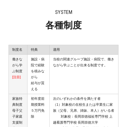
SYSTEM
各種制度
制度名
特典
適用
働きな
施設・病
当校の関連グループ施設・病院で、働き
がら学
院で経験
ながら学ぶことが出来る制度です。
ぶ制度
を積みな
[注目]
がら
給与が貰
える
家族特
初年度前
次のいずれかの条件を満たす者
典制度
期授業料
（1）対象校の在校生または卒業生に家
母子父
５万円免
族（父母、兄弟、姉妹、本人）がいる者
子家庭
除
対象校：長岡崇徳福祉専門学校 上
支援制
越看護専門学校 長岡崇徳大学