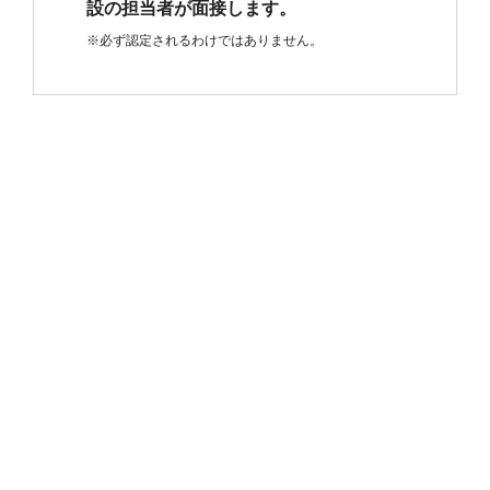
設の担当者が面接します。
※必ず認定されるわけではありません。
SCHOLARSHIP & LOAN
奨学金及び教育ローン等
1.奨学金
制度名
貸与月額（千円）
崇徳厚生事業団長岡医療と福祉の里
6万円／月