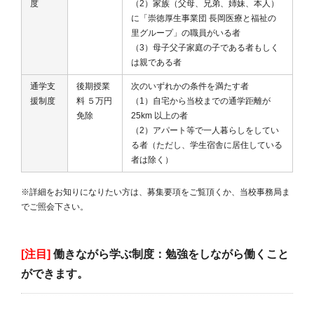
度
（2）家族（父母、兄弟、姉妹、本人）
に「崇徳厚生事業団 長岡医療と福祉の
里グループ」の職員がいる者
（3）母子父子家庭の子である者もしく
は親である者
通学支
後期授業
次のいずれかの条件を満たす者
援制度
料 ５万円
（1）自宅から当校までの通学距離が
免除
25km 以上の者
（2）アパート等で一人暮らしをしてい
る者（ただし、学生宿舎に居住している
者は除く）
※詳細をお知りになりたい方は、募集要項をご覧頂くか、当校事務局ま
でご照会下さい。
[注目]
働きながら学ぶ制度：勉強をしながら働くこと
ができます。